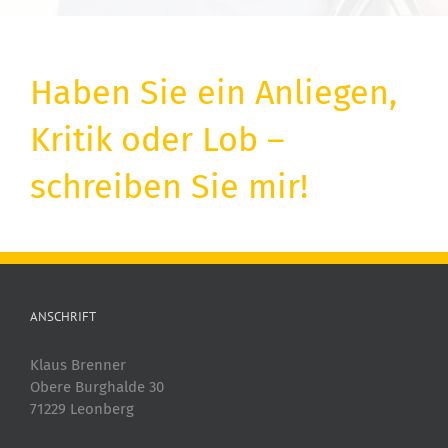
Haben Sie ein Anliegen,
Kritik oder Lob –
schreiben Sie mir!
ANSCHRIFT
Klaus Brenner
Obere Burghalde 30
71229 Leonberg